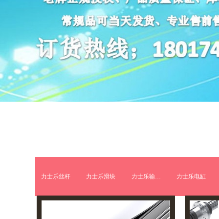
力士乐丝杆
力士乐滑块
力士乐输送线
力士乐电缸