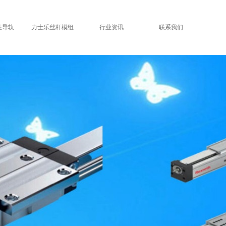
性导轨
力士乐丝杆模组
行业资讯
联系我们