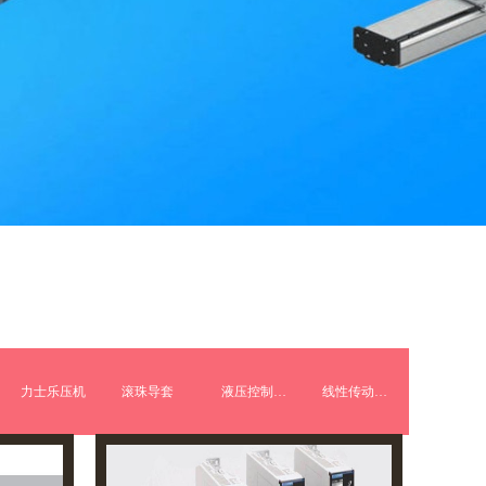
力士乐压机
滚珠导套
液压控制系统
线性传动技术