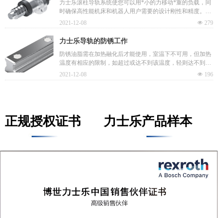
力士乐滚柱导轨系统使您可以用*小的力移动*重的负载，同
时确保高性能机床和机器人用户需要的设计刚性和精度。多
种精度的滚柱导轨系统可供选择。 优势： 4个主要承载方向
2021-12-08
넶
279
上极
力士乐导轨的防锈工作
防锈油脂需在加热融化后才能使用，室温下不可用，但加热
温度有相应的限制，如超过或达不到该温度，轻则达不到防
锈效果，重则分解为腐蚀剂，在涂抹后会对导轨造成更为严
2021-12-08
넶
196
重的损坏。
正规授权证书
力士乐产品样本