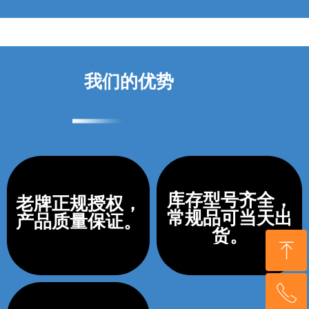
我们的优势
库存型号齐全，
老牌正规授权，
常规品可当天出
产品质量保证。
货。
ꁸ
ꂅ
回到顶部