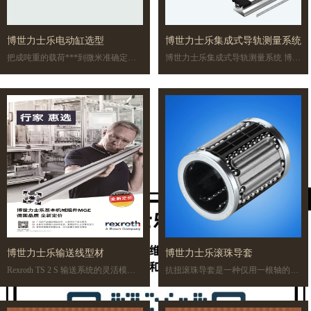
博世力士乐电动缸选型
博世力士乐集成式导轨测量系统
把成吨重的载荷***到微米准确定
博世力士乐集成式导轨测量系统 博世
位、以极高的工作力进行压制、压装
力士乐集成式导轨测量系统 博世力士
或合模，并且能够自由设定运动曲
乐集成式导轨测量系统 博世力士乐集
线：力士乐新的重载型电动缸 EMC-
成式导轨测量系统 博世力士乐集成式
HD 不仅拥有极高的工作力，而且同
导轨测量系统 博世力士乐集成式导轨
时还具有先进的控制技术的优点。 由
测量系统 博世力士乐集成式导轨测量
于这种单元具有极高的刚度
系统 博世力士乐集成式导轨测量系统
博世力士乐集成式导轨测量系统 博世
力士乐集成式导轨测量系统 博世力士
乐集成式导轨测量系统 1 / 5 博世力士
乐集成式导轨测量系统
博世力士乐输送线型材
博世力士乐滚珠导套
Rexroth TS 2 S 输送系统的灵活模块
抗扭滚珠导套是一种仅用一根轴的完
可满足种类繁多的要求：通过广泛相
整的直线导向。扭矩通过加深的滚珠
互兼容的结构模块和功能模块，可实
滚道传递。根据所传递扭矩的大小，
现手动和自动工位不同的布局。对于
配用这些抗扭导套的轴可以带一或多