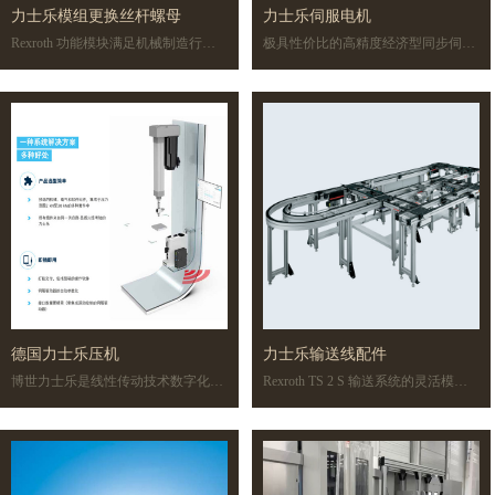
力士乐模组更换丝杆螺母
力士乐伺服电机
Rexroth 功能模块满足机械制造行业
极具性价比的高精度经济型同步伺服
中对许多常见应用的精度和承载能力
电机MSC 系列同步伺服电机分为 4
的要求，并对适用于大功率应用领域
个机座号，合计 11 个功率段，有超
的线性轴产品组合做了补充。Rexroth
低惯量、中惯量、高惯量的15种电机
功能模块可提供单轨或双轨款式，并
可供选择
可以选配齿形带传动机构或滚珠丝杠
传动机构。
德国力士乐压机
力士乐输送线配件
博世力士乐是线性传动技术数字化以
Rexroth TS 2 S 输送系统的灵活模块
及冲压和压装工艺的先驱。久经考验
可满足种类繁多的要求：通过广泛相
的力士乐技术以及创新产品和解决方
互兼容的结构模块和功能模块，可实
案贯穿于整个流程链。通往未来工厂
现手动和自动工位不同的布局。对于
之路的初步解决方案 — 例如智能压
最高定位精度或特别重工件的解决方
装功能套件已经面世，接下来还会有
案，可以简单地用标准组件得以实