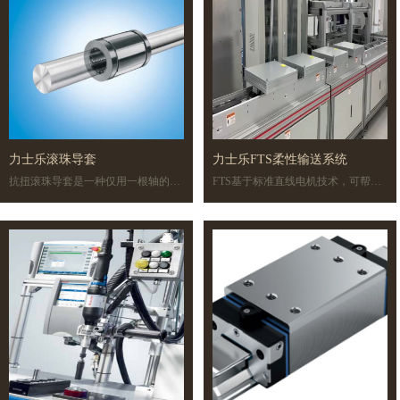
更多的解决方案出现。
现。面向未来的 TS 2 S 输送系统即使
在苛刻的条件下也可以使用。
力士乐滚珠导套
力士乐FTS柔性输送系统
抗扭滚珠导套是一种仅用一根轴的完
FTS基于标准直线电机技术，可帮助
整的直线导向。扭矩通过加深的滚珠
每个工件托盘/载体实现单独运动。此
滚道传递。根据所传递扭矩的大小，
外，该系统还可实现安全可靠的复杂
配用这些抗扭导套的轴可以带一或多
运动模式，可同时移动多个载体且对
条滚道槽。精密钢轴拥有不同的公差
各个载体进行单独控制。基于多个电
等级，可以是实心轴，也可以是空心
机的组合，FTS具有独立的可扩展性
轴，材料为调质钢、耐腐蚀钢或镀硬
和灵活性，因此可以赋予机械工程师
铬钢。力士乐按照您希望的长度对轴
更多自由，为其开发和部署特定应用
截断，两端都倒角，或者按照您的图
提供最大限度的助力。
纸或描述进行加工。