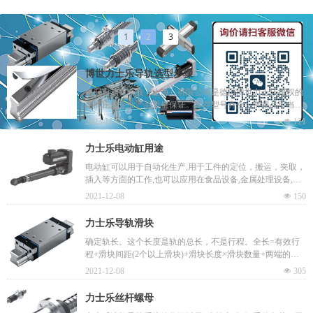
1
2
3
博世力士乐导轨选型步骤
凯渥自动化科技（上海）有限公司是德国博世力士乐授权的
老牌正规企业产品质量保证。库存型号齐全，常规品可当天
出货。专业的售前和售后团队。
2023-11-30
넶
121
力士乐电动缸用途
电动缸可以用于自动化生产,用于工件的定位，搬运，夹取，
插入等方面的工作,也可以应用在食品设备,金属处理设备,纺
织品机械,木工设备,移载设备，往复喷涂机,印刷设备,机械手
2021-12-08
넶
150
臂,包装机设备,化学制品设备,自动点胶设备,自动化加工设备
工件定位设备,贴标签机、激光切割定位、水切割定位、超声
力士乐导轨滑块
焊接定位、医疗设备,太阳能设备等。这些设备上都是可以应
确定轨长。这个长度是轨的总长，不是行程。全长=有效行
用的到的。
程+滑块间距(2个以上滑块)+滑块长度×滑块数量+两端的安
全行程，如果增加了防护罩，需要加上两端防护罩的压缩长
2021-12-08
넶
305
度。需要注意的是，事先问清楚该品牌该规格导轨整支的*
大长度，超过这个长度是需要对接使用的...
力士乐丝杆螺母