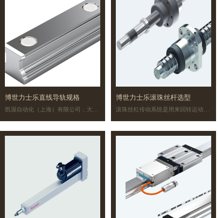
成套产品，拧紧枪，液压站等。其经
条件购买标准滚柱滑块。宽型滚柱导
营产品广泛应用于半导体制造装置
轨导向系统为高力矩负荷和极高的刚
性而研发。对于重型机械制造有合适
的重载滚柱导轨导向系统。
博世力士乐直线导轨规格
博世力士乐滚珠丝杆选型
凯渥自动化（上海）有限公司，大量
滚珠丝杠传动系统是用来回转运动和
滚珠导轨滚珠和滑块 现货；滑块有：
直线运动相互精密转化的有效解决方
滑块有：主要有R1651系列、R1652系
案 。凭借多年的经验和深厚的工程设
列、R1653系列、R1665系列、R1622
计能力，我们开发了满足不同要求的
系列、R1623系列、R1661系列、
产品系列。无论是***的直线速度、
R1662系列、R1631系列、R1632系
***的额定载荷还是***小的结构长
列；导轨有：R1675系列、R1673系
度，在 Rexroth 的产品系列中都可找
列、R1676系列、R1677系列。量大价
到***的解决方案
优，现货供应。欢迎咨询！