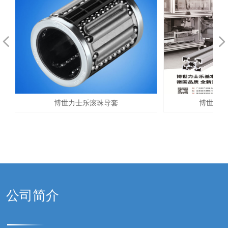
换。杰出的特点
넳
넲
博世力士乐滚珠导套
博世力士
公司简介