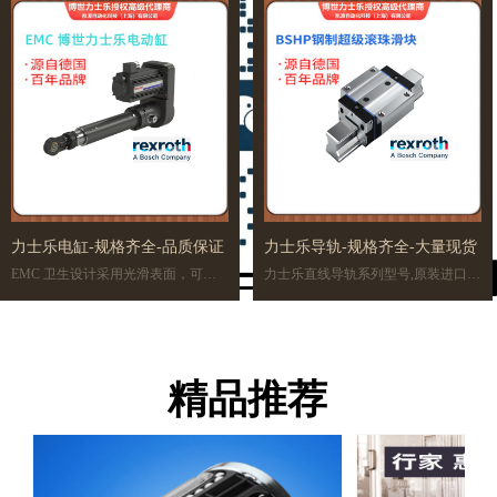
***定位精度或特别重工件的解决方
条滚道槽。精密钢轴拥有不同的公差
案，可以简单地用标准组件得以实
等级，可以是实心轴，也可以是空心
现。面向未来的 TS 2 S 输送系统即使
轴，材料为调质钢、耐腐蚀钢或镀硬
在苛刻的条件下也可以使用。
铬钢。力士乐按照您希望的长度对轴
截断，两端都倒角，或者按照您的图
纸或描述进行加工。
力士乐电缸-规格齐全-品质保证
力士乐导轨-规格齐全-大量现货
EMC 卫生设计采用光滑表面，可以
力士乐直线导轨系列型号,原装进口销
防止尘垢附着，便于清洁。铝型材上
售
可安装一个传感器型材，因此可在铝
是特别为机床和工业机器人而研制
型材外部使用限位和/或基准开关。
的，这种结构紧凑，滚珠支撑的直线
EMC 已使用标准润滑脂或 NSF-H1
导向系统分为不同的精度等级，并且
润滑脂进行润滑，因此可直接使用。
具有极高的承载能力和很高的刚度。
精品推荐
结构紧凑的组装单元有八种市场上常
见的规格,在所有四个主要承载方向上
具有最高的额定载荷。其导轨和滑块
在滚道区均采用独有精密加工，可以
在同意精度等级内任意组合。甚至可
以与滚柱导轨导向系统进行全面互