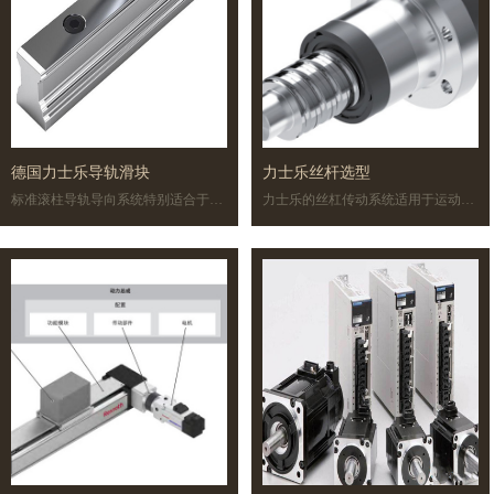
德国力士乐导轨滑块
力士乐丝杆选型
标准滚柱导轨导向系统特别适合于所
力士乐的丝杠传动系统适用于运动和
有典型的应用情况。这些结构紧凑的
定位可靠且精度高的动态线性应用。
安装单元有许多常用规格，在四个主
机床行业和其他行业应注意一系列的
载荷方向上都具有同样的高额定载
标准和准则。在全球范围内，这些规
荷。也可为特殊的安装、环境和使用
定有很大的区别。因此，务必请了解
条件购买标准滚柱滑块。宽型滚柱导
适用于当地的标准和准则。
轨导向系统为高力矩负荷和极高的刚
性而研发。对于重型机械制造有合适
的重载滚柱导轨导向系统。