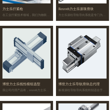
力士乐拧紧枪
Rexroth力士乐滚珠滑块
在工业拧紧技术领域，我们为物联网
力士乐滚柱导轨导向系统是专门为机
提供硬件和软件解决方案，那些解决
床、工业机器人、一般机械制造等需
方案是为市场化的、可用的、并且客
要紧凑的滚动体直线运动导向的行业
户正在成功使用的。举个例子：力士
而研制的。这种导向系统具有各种不
乐 Nexo 无线拧紧机适用于网络环
同的精度等级，每一种都具有极高的
境，只需使用其集成的控制器（无需
承载能力和刚性。
额外的控制硬件），与上层系统进行
无线通讯。
博世力士乐线性模组选型
博世力士乐导轨滑块总代理
我公司代理产品有，rexroth力士乐伺
标准滚柱导轨导向系统特别适合于所
直线导轨（微型导轨，滚珠导轨和滚
有典型的应用情况。这些结构紧凑的
柱导轨），滚珠丝杆，行星丝杆，直
安装单元有许多常用规格，在四个主
线轴承，线性模组，伺服压机，输送
载荷方向上都具有同样的高额定载
线，伺服电机，驱动器，控制器及其
荷。也可为特殊的安装、环境和使用