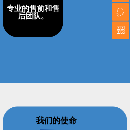
专业的售前和售
ꁗ
18017490635
后团队。
ꀥ
QQ客服
微信二维码
我们的使命